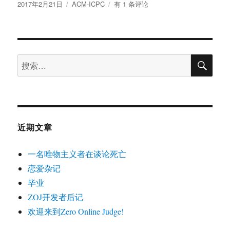
发
分
CF
2017年2月21日
ACM-ICPC
有 1 条评论
布
类
练
于
习
搜
搜
索
索：
近期文章
一名唯物主义者在谈论死亡
恋爱杂记
毕业
ZOJ开发者后记
欢迎来到Zero Online Judge!