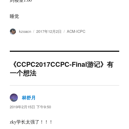
睡觉
作
发
分
kzoacn
2017年12月2日
ACM-ICPC
者
布
类
于
《CCPC2017CCPC-Final游记》有
一个想法
林舒月
说
道：
2019年2月15日 下午9:50
zky学长太强了！！！