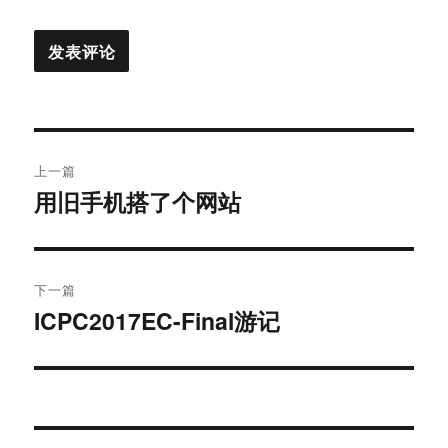
文
上一篇
章
用旧手机搭了个网站
上
篇
导
文
航
章：
下一篇
ICPC2017EC-Final游记
下
篇
文
章：