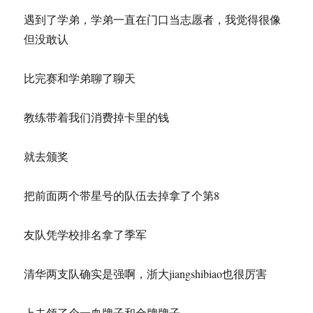
遇到了学弟，学弟一直在门口当志愿者，我觉得很像
但没敢认
比完赛和学弟聊了聊天
教练带着我们消费掉卡里的钱
就去颁奖
把前面两个带星号的队伍去掉拿了个第8
友队凭学校排名拿了季军
清华两支队确实是强啊，浙大jiangshibiao也很厉害
上去领了个一血牌子和金牌牌子