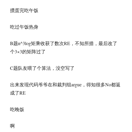
掼蛋完吃午饭
吃过午饭热身
B题n^3log矩乘收获了数次RE，不知所措，最后改了
个3×3的矩阵过了
C题队友喂了个算法，没空写了
出来发现代码爷爷在和裁判组argue，得知很多No都返
成了RE
吃晚饭
啊