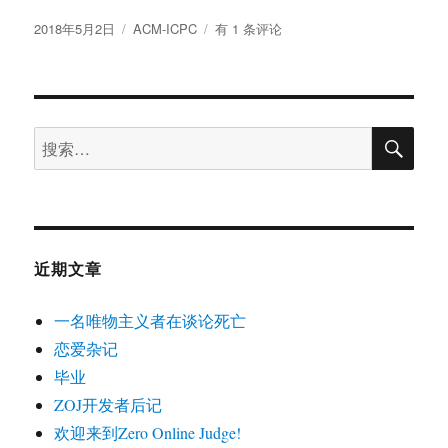
发
分
分
2018年5月2日
ACM-ICPC
有 1 条评论
布
类
布
于
式
OJ
的
搜
数
搜
索
据
索：
加
密
近期文章
一名唯物主义者在谈论死亡
恋爱杂记
毕业
ZOJ开发者后记
欢迎来到Zero Online Judge!