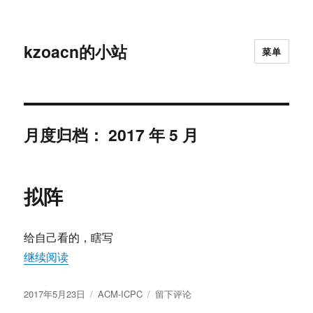
kzoacn的小站
菜单
月度归档：
2017 年 5 月
拟阵
给自己看的，瞎写
“拟阵”
继续阅读
发
分
于
2017年5月23日
ACM-ICPC
留下评论
布
类
拟