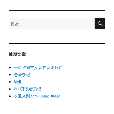
于
阵
搜
搜
索
索：
近期文章
一名唯物主义者在谈论死亡
恋爱杂记
毕业
ZOJ开发者后记
欢迎来到Zero Online Judge!