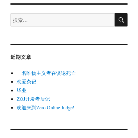
式
OJ
搜
的
搜
索
数
索：
据
加
密
(2)
近期文章
一名唯物主义者在谈论死亡
恋爱杂记
毕业
ZOJ开发者后记
欢迎来到Zero Online Judge!