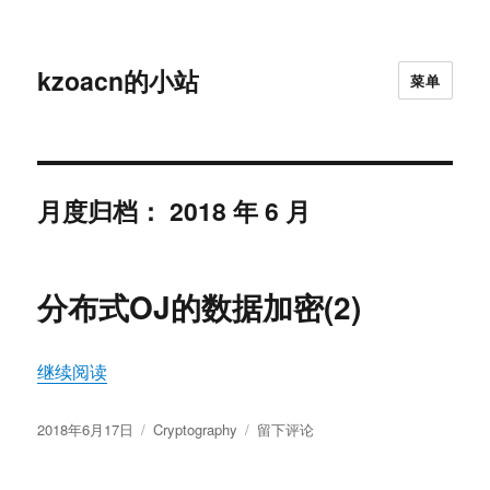
kzoacn的小站
菜单
月度归档：
2018 年 6 月
分布式OJ的数据加密(2)
“分布式OJ的数据加密(2)”
继续阅读
发
分
于
2018年6月17日
Cryptography
留下评论
布
类
分
于
布