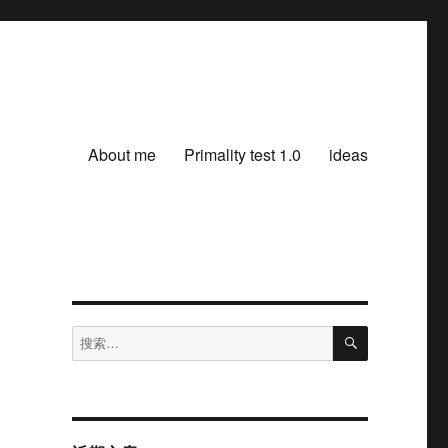
About me
Primality test 1.0
ideas
搜
搜
索
索：