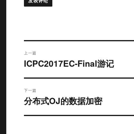
文
上一篇
章
ICPC2017EC-Final游记
上
篇
导
文
航
章：
下一篇
分布式OJ的数据加密
下
篇
文
章：