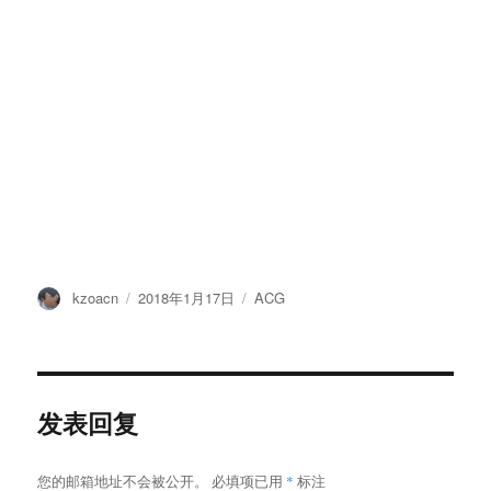
作
发
分
kzoacn
2018年1月17日
ACG
者
布
类
于
发表回复
您的邮箱地址不会被公开。
必填项已用
*
标注