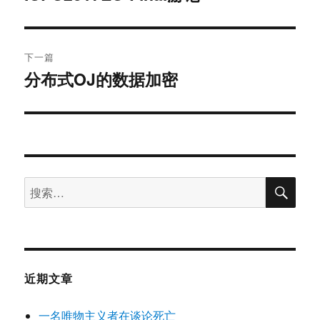
篇
导
文
航
章：
下一篇
分布式OJ的数据加密
下
篇
文
章：
搜
搜
索
索：
近期文章
一名唯物主义者在谈论死亡