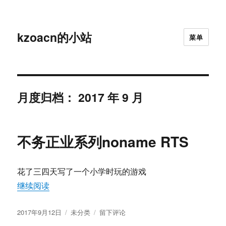
kzoacn的小站
菜单
月度归档：
2017 年 9 月
不务正业系列noname RTS
花了三四天写了一个小学时玩的游戏
“不务正业系列noname RTS”
继续阅读
发
分
于
2017年9月12日
未分类
留下评论
布
类
不