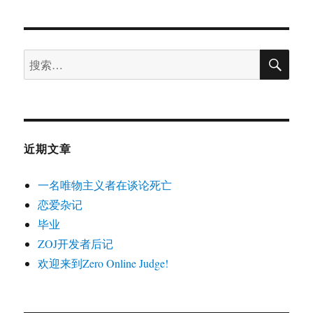
于
务
正
业
搜
系
搜
索
列
索：
noname
RTS
近期文章
一名唯物主义者在谈论死亡
恋爱杂记
毕业
ZOJ开发者后记
欢迎来到Zero Online Judge!