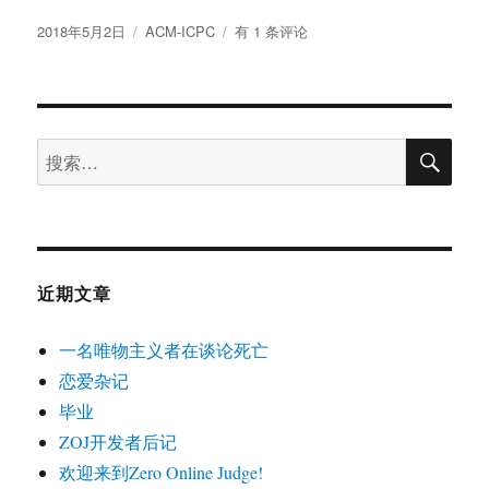
发
分
分
2018年5月2日
ACM-ICPC
有 1 条评论
布
类
布
于
式
OJ
的
搜
数
搜
索
据
索：
加
密
近期文章
一名唯物主义者在谈论死亡
恋爱杂记
毕业
ZOJ开发者后记
欢迎来到Zero Online Judge!