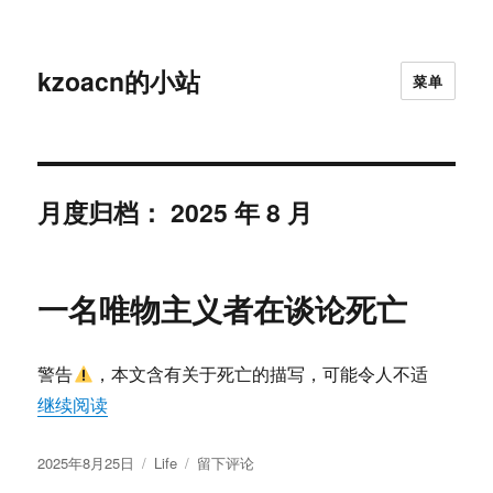
kzoacn的小站
菜单
月度归档：
2025 年 8 月
一名唯物主义者在谈论死亡
警告
，本文含有关于死亡的描写，可能令人不适
“一名唯物主义者在谈论死亡”
继续阅读
发
分
于
2025年8月25日
Life
留下评论
布
类
一