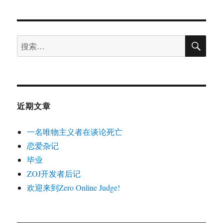
于
名
唯
物
搜
主
搜
索
义
索：
者
在
谈
论
死
近期文章
亡
一名唯物主义者在谈论死亡
恋爱杂记
毕业
ZOJ开发者后记
欢迎来到Zero Online Judge!