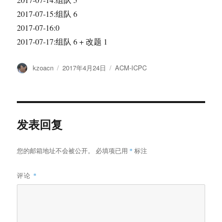
2017-07-15:组队 6
2017-07-16:0
2017-07-17:组队 6 + 改题 1
作
发
分
kzoacn
2017年4月24日
ACM-ICPC
者
布
类
于
发表回复
您的邮箱地址不会被公开。
必填项已用
*
标注
评论
*