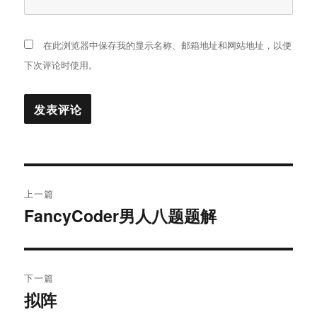
在此浏览器中保存我的显示名称、邮箱地址和网站地址，以便
下次评论时使用。
文
上一篇
章
FancyCoder男人八题题解
上
篇
导
文
航
章：
下一篇
拟阵
下