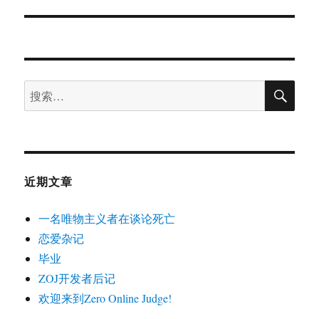
篇
文
章：
搜
搜
索
索：
近期文章
一名唯物主义者在谈论死亡
恋爱杂记
毕业
ZOJ开发者后记
欢迎来到Zero Online Judge!