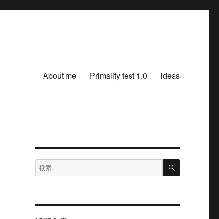
About me
Primality test 1.0
ideas
搜
搜
索
索：