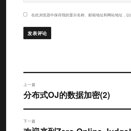
在此浏览器中保存我的显示名称、邮箱地址和网站地址，以
文
上一篇
章
分布式OJ的数据加密(2)
上
篇
导
文
航
章：
下一篇
下