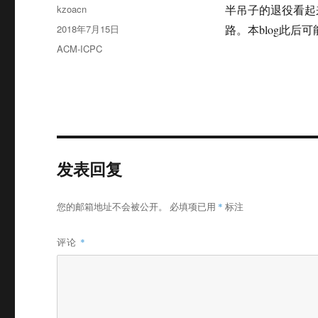
作
kzoacn
半吊子的退役看起
者
发
2018年7月15日
路。本blog此
布
分
ACM-ICPC
于
类
发表回复
您的邮箱地址不会被公开。
必填项已用
*
标注
评论
*